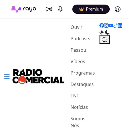
On Air
Podcasts
Log in
Premium
(current)
Ouvir
Podcasts
Passou
Vídeos
Programas
Destaques
TNT
Notícias
Somos
Nós