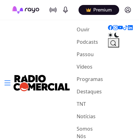
On Air
Podcasts
Log in
Premium
(current)
Ouvir
Podcasts
Passou
Vídeos
Programas
Destaques
TNT
Notícias
Somos
Nós