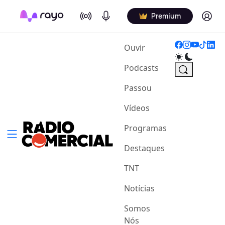
On Air
Podcasts
Log in
Premium
(current)
Ouvir
Podcasts
Passou
Vídeos
Programas
Destaques
TNT
Notícias
Somos
Nós