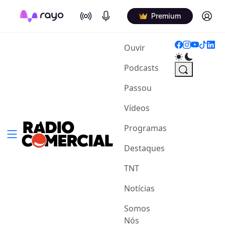
On Air
Podcasts
Log in
Premium
(current)
Ouvir
Podcasts
Passou
Vídeos
Programas
Destaques
TNT
Notícias
Somos
Nós