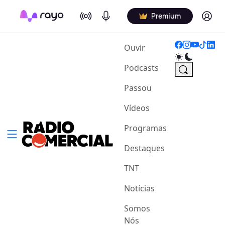
On Air
Podcasts
Log in
Premium
(current)
Ouvir
Podcasts
Passou
Vídeos
Programas
Destaques
TNT
Notícias
Somos
Nós