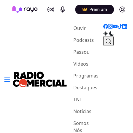
On Air
Podcasts
Log in
Premium
(current)
Ouvir
Podcasts
Passou
Vídeos
Programas
Destaques
TNT
Notícias
Somos
Nós