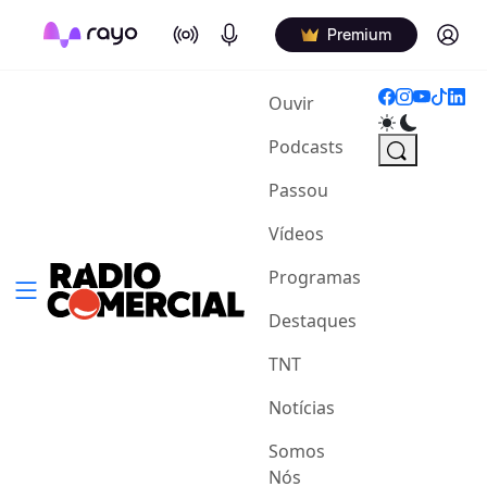
On Air
Podcasts
Log in
Premium
(current)
Ouvir
Podcasts
Passou
Vídeos
Programas
Destaques
TNT
Notícias
Somos
Nós