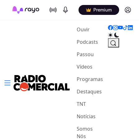
On Air
Podcasts
Log in
Premium
(current)
Ouvir
Podcasts
Passou
Vídeos
Programas
Destaques
TNT
Notícias
Somos
Nós