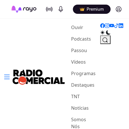
On Air
Podcasts
Log in
Premium
(current)
Ouvir
Podcasts
Passou
Vídeos
Programas
Destaques
TNT
Notícias
Somos
Nós