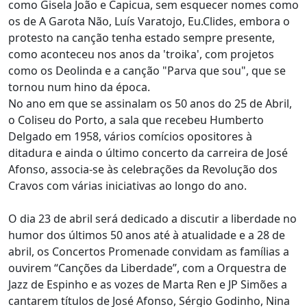
como Gisela João e Capicua, sem esquecer nomes como
os de A Garota Não, Luís Varatojo, Eu.Clides, embora o
protesto na canção tenha estado sempre presente,
como aconteceu nos anos da 'troika', com projetos
como os Deolinda e a canção "Parva que sou", que se
tornou num hino da época.
No ano em que se assinalam os 50 anos do 25 de Abril,
o Coliseu do Porto, a sala que recebeu Humberto
Delgado em 1958, vários comícios opositores à
ditadura e ainda o último concerto da carreira de José
Afonso, associa-se às celebrações da Revolução dos
Cravos com várias iniciativas ao longo do ano.
O dia 23 de abril será dedicado a discutir a liberdade no
humor dos últimos 50 anos até à atualidade e a 28 de
abril, os Concertos Promenade convidam as famílias a
ouvirem “Canções da Liberdade”, com a Orquestra de
Jazz de Espinho e as vozes de Marta Ren e JP Simões a
cantarem títulos de José Afonso, Sérgio Godinho, Nina