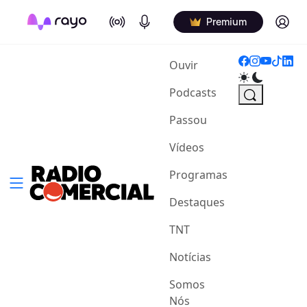
On Air
Podcasts
Log in
Premium
(current)
Ouvir
Podcasts
Passou
Vídeos
Programas
Destaques
TNT
Notícias
Somos
Nós