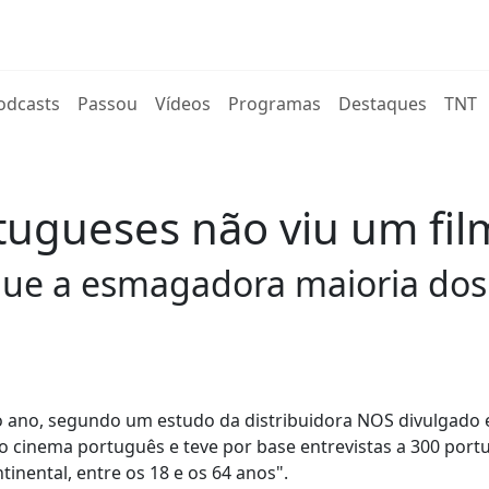
rent)
odcasts
Passou
Vídeos
Programas
Destaques
TNT
ugueses não viu um fil
que a esmagadora maioria dos
o ano, segundo um estudo da distribuidora NOS divulgado 
 o cinema português e teve por base entrevistas a 300 port
inental, entre os 18 e os 64 anos".