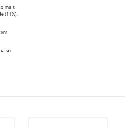
ão mais
e (11%).
 tem
ma só