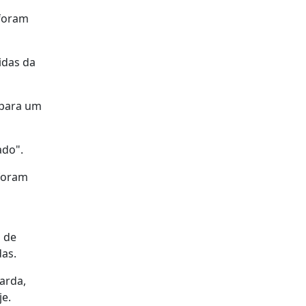
 foram
idas da
 para um
ado".
 foram
s de
das.
uarda,
je.