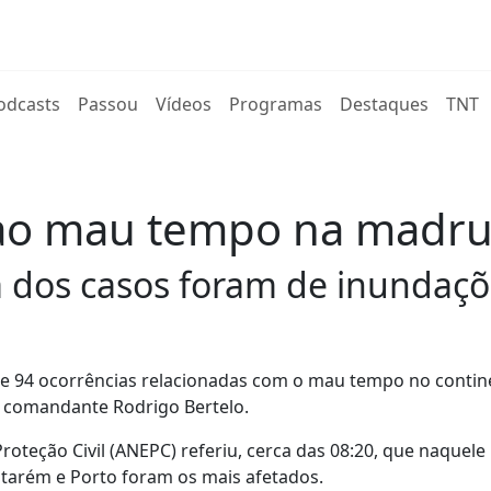
rent)
odcasts
Passou
Vídeos
Programas
Destaques
TNT
 ao mau tempo na madru
ia dos casos foram de inundaç
hoje 94 ocorrências relacionadas com o mau tempo no contin
o comandante Rodrigo Bertelo.
teção Civil (ANEPC) referiu, cerca das 08:20, que naquele
antarém e Porto foram os mais afetados.