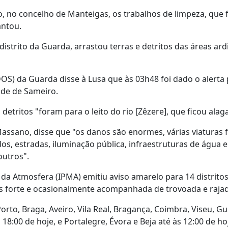
o, no concelho de Manteigas, os trabalhos de limpeza, que
antou.
distrito da Guarda, arrastou terras e detritos das áreas ard
OS) da Guarda disse à Lusa que às 03h48 foi dado o alerta
ade de Sameiro.
etritos "foram para o leito do rio [Zêzere], que ficou alag
assano, disse que "os danos são enormes, várias viaturas
os, estradas, iluminação pública, infraestruturas de água e
outros".
da Atmosfera (IPMA) emitiu aviso amarelo para 14 distrito
es forte e ocasionalmente acompanhada de trovoada e raja
orto, Braga, Aveiro, Vila Real, Bragança, Coimbra, Viseu, G
18:00 de hoje, e Portalegre, Évora e Beja até às 12:00 de ho