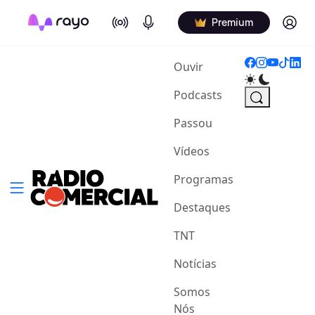
On Air
Podcasts
Log in
Premium
(current)
Ouvir
Podcasts
Passou
Vídeos
Programas
Destaques
TNT
Notícias
Somos
Nós