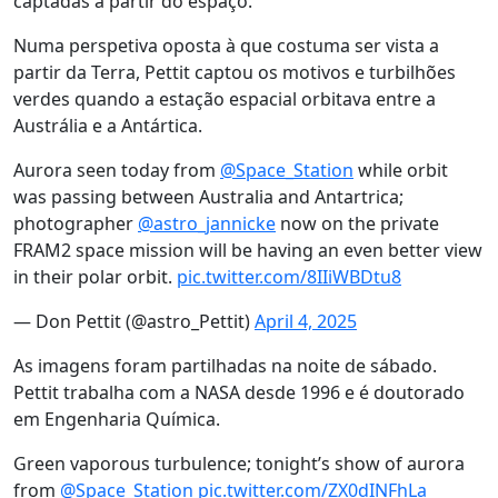
captadas a partir do espaço.
Numa perspetiva oposta à que costuma ser vista a
partir da Terra, Pettit captou os motivos e turbilhões
verdes quando a estação espacial orbitava entre a
Austrália e a Antártica.
Aurora seen today from
@Space_Station
while orbit
was passing between Australia and Antartrica;
photographer
@astro_jannicke
now on the private
FRAM2 space mission will be having an even better view
in their polar orbit.
pic.twitter.com/8IIiWBDtu8
— Don Pettit (@astro_Pettit)
April 4, 2025
As imagens foram partilhadas na noite de sábado.
Pettit trabalha com a NASA desde 1996 e é doutorado
em Engenharia Química.
Green vaporous turbulence; tonight’s show of aurora
from
@Space_Station
pic.twitter.com/ZX0dINFhLa