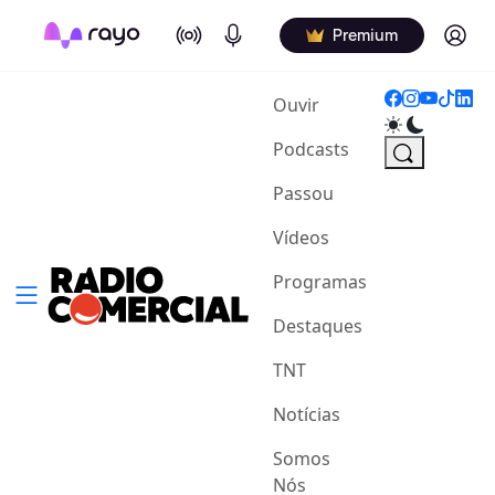
On Air
Podcasts
Log in
Premium
(current)
Ouvir
Podcasts
Passou
Vídeos
Programas
Destaques
TNT
Notícias
Somos
Nós