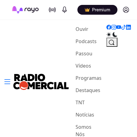
On Air
Podcasts
Log in
Premium
(current)
Ouvir
Podcasts
Passou
Vídeos
Programas
Destaques
TNT
Notícias
Somos
Nós