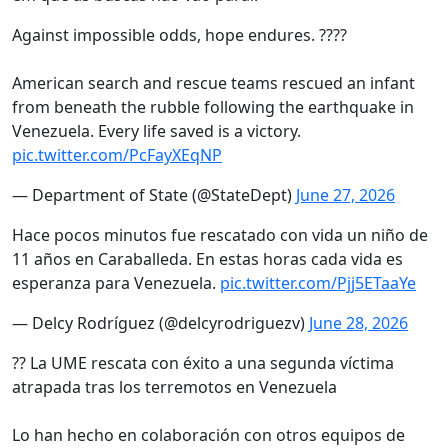
Against impossible odds, hope endures. ????
American search and rescue teams rescued an infant
from beneath the rubble following the earthquake in
Venezuela. Every life saved is a victory.
pic.twitter.com/PcFayXEqNP
— Department of State (@StateDept)
June 27, 2026
Hace pocos minutos fue rescatado con vida un niño de
11 años en Caraballeda. En estas horas cada vida es
esperanza para Venezuela.
pic.twitter.com/Pjj5ETaaYe
— Delcy Rodríguez (@delcyrodriguezv)
June 28, 2026
?? La UME rescata con éxito a una segunda víctima
atrapada tras los terremotos en Venezuela
Lo han hecho en colaboración con otros equipos de