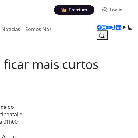
Premium
Log in
Notícias
Somos Nós
ficar mais curtos
ada do
inental e
a 01h00.
 A hora