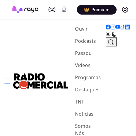
On Air
Podcasts
Log in
Premium
(current)
Ouvir
Podcasts
Passou
Vídeos
Programas
Destaques
TNT
Notícias
Somos
Nós