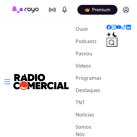
On Air
Podcasts
Log in
Premium
(current)
Ouvir
Podcasts
Passou
Vídeos
Programas
Destaques
TNT
Notícias
Somos
Nós