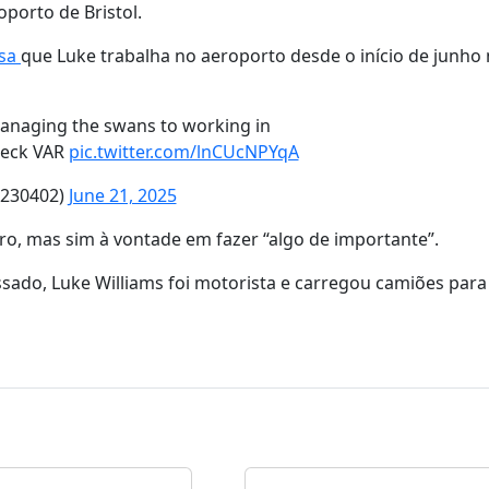
oporto de Bristol.
esa
que Luke trabalha no aeroporto desde o início de junho
anaging the swans to working in
heck VAR
pic.twitter.com/lnCUcNPYqA
K230402)
June 21, 2025
ro, mas sim à vontade em fazer “algo de importante”.
assado, Luke Williams foi motorista e carregou camiões par