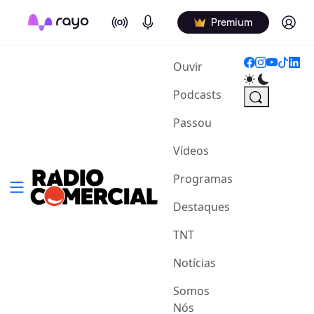
On Air
Podcasts
Log in
Premium
(current)
Ouvir
Podcasts
Passou
Vídeos
Programas
Destaques
TNT
Notícias
Somos
Nós