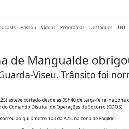
rent)
odcasts
Passou
Vídeos
Programas
Destaques
TNT
na de Mangualde obrigo
Guarda-Viseu. Trânsito foi no
A25) esteve cortado desde as 05h40 de terça-feira, na zona 
e do Comando Distrital de Operações de Socorro (CDOS).
orreu ao quilómetro 103 da A25, na zona de Fagilde.