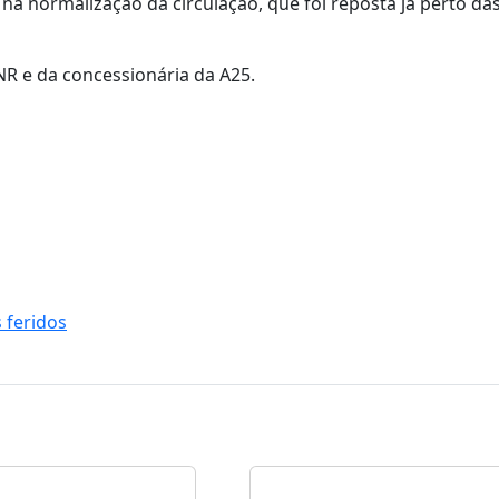
a normalização da circulação, que foi reposta já perto da
GNR e da concessionária da A25.
 feridos