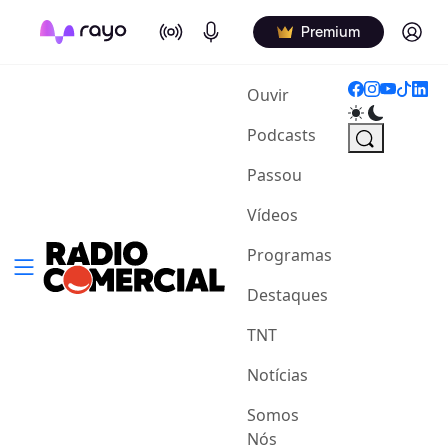
On Air
Podcasts
Log in
Premium
(current)
Ouvir
Podcasts
Passou
Vídeos
Programas
Destaques
TNT
Notícias
Somos
Nós