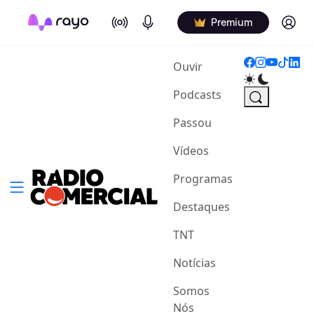
On Air
Podcasts
Log in
Premium
(current)
Ouvir
Podcasts
Passou
Vídeos
Programas
Destaques
TNT
Notícias
Somos
Nós