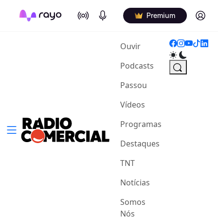
On Air
Podcasts
Log in
Premium
(current)
Ouvir
Podcasts
Passou
Vídeos
Programas
Destaques
TNT
Notícias
Somos
Nós