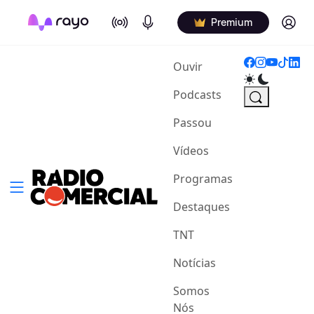
On Air
Podcasts
Log in
Premium
(current)
Ouvir
Podcasts
Passou
Vídeos
Programas
Destaques
TNT
Notícias
Somos
Nós