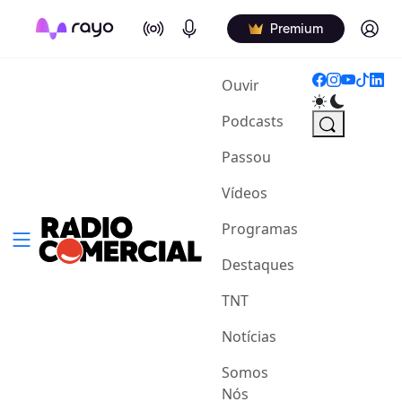
On Air
Podcasts
Log in
Premium
(current)
Ouvir
Podcasts
Passou
Vídeos
Programas
Destaques
TNT
Notícias
Somos
Nós