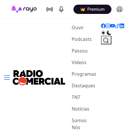
On Air
Podcasts
Log in
Premium
(current)
Ouvir
Podcasts
Passou
Vídeos
Programas
Destaques
TNT
Notícias
Somos
Nós