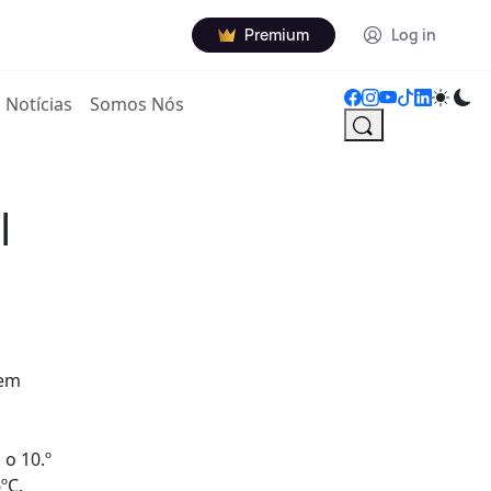
Premium
Log in
Notícias
Somos Nós
l
sem
 o 10.º
ºC.