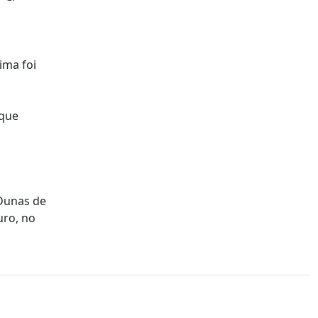
ima foi
 que
 Dunas de
uro, no