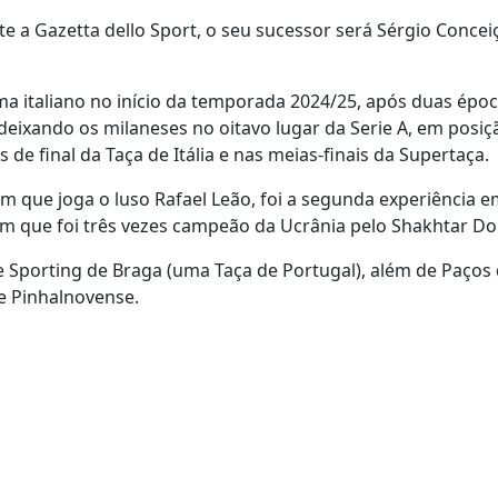
 a Gazetta dello Sport, o seu sucessor será Sérgio Concei
a italiano no início da temporada 2024/25, após duas épo
 deixando os milaneses no oitavo lugar da Serie A, em posiç
 de final da Taça de Itália e nas meias-finais da Supertaça.
 que joga o luso Rafael Leão, foi a segunda experiência em 
em que foi três vezes campeão da Ucrânia pelo Shakhtar Do
e Sporting de Braga (uma Taça de Portugal), além de Paços
 e Pinhalnovense.