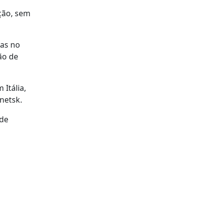
ção, sem
cas no
ão de
Itália,
netsk.
 de