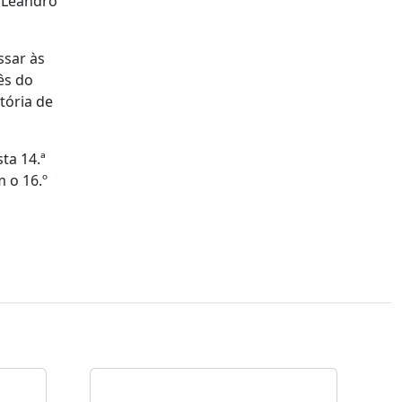
e Leandro
ssar às
ês do
tória de
ta 14.ª
m o 16.º