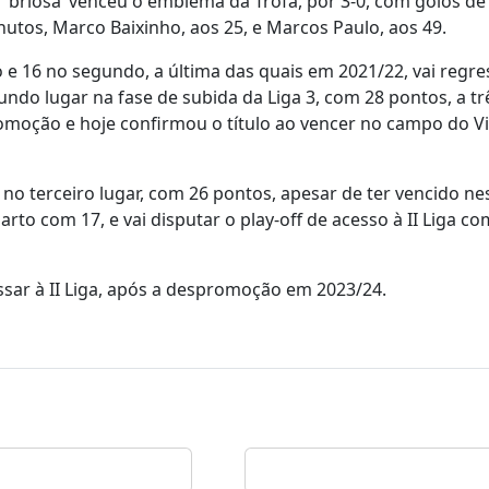
‘briosa’ venceu o emblema da Trofa, por 3-0, com golos d
utos, Marco Baixinho, aos 25, e Marcos Paulo, aos 49.
e 16 no segundo, a última das quais em 2021/22, vai regre
ndo lugar na fase de subida da Liga 3, com 28 pontos, a tr
moção e hoje confirmou o título ao vencer no campo do Vi
o terceiro lugar, com 26 pontos, apesar de ter vencido nes
rto com 17, e vai disputar o play-off de acesso à II Liga co
ssar à II Liga, após a despromoção em 2023/24.