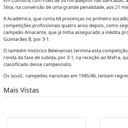
Em Coimbra, com mais de 26 mil adeptos nas bancadas, a 
Silva, na conversão de uma grande penalidade, aos 21 min
A Académica, que conta 64 presenças no primeiro escalão 
competições profissionais quatro anos depois, como segu
campeão Amarante, que já tinha assegurado a inédita pro
Guimarães B, por 3-1.
O também histórico Belenenses termina esta competição n
ronda da fase de subida, por 3-1, na receção ao Mafra, qua
classificado desse campeonato.
Os ‘azuis’, campeões nacionais em 1945/46, tentam regre
Mais Vistas