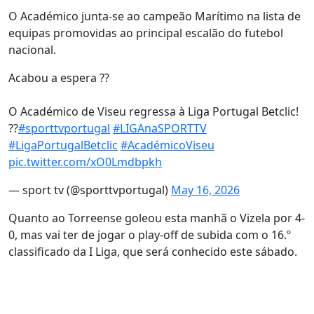
O Académico junta-se ao campeão Marítimo na lista de
equipas promovidas ao principal escalão do futebol
nacional.
Acabou a espera ??
O Académico de Viseu regressa à Liga Portugal Betclic!
??
#sporttvportugal
#LIGAnaSPORTTV
#LigaPortugalBetclic
#AcadémicoViseu
pic.twitter.com/xO0Lmdbpkh
— sport tv (@sporttvportugal)
May 16, 2026
Quanto ao Torreense goleou esta manhã o Vizela por 4-
0, mas vai ter de jogar o play-off de subida com o 16.º
classificado da I Liga, que será conhecido este sábado.