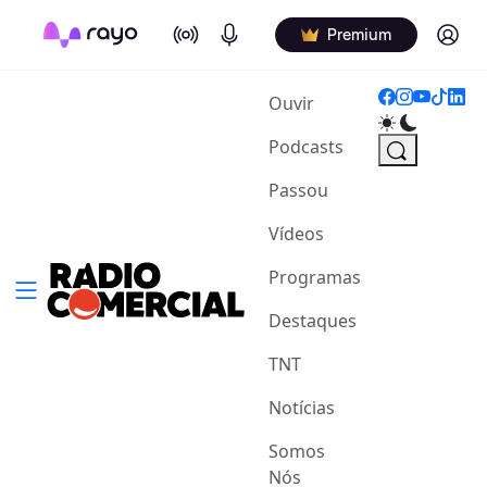
On Air
Podcasts
Log in
Premium
(current)
Ouvir
Podcasts
Passou
Vídeos
Programas
Destaques
TNT
Notícias
Somos
Nós