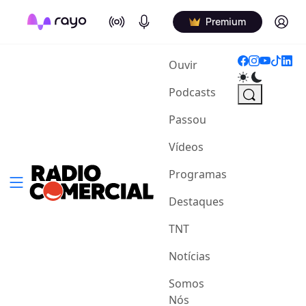
On Air
Podcasts
Log in
Premium
(current)
Ouvir
Podcasts
Passou
Vídeos
Programas
Destaques
TNT
Notícias
Somos
Nós