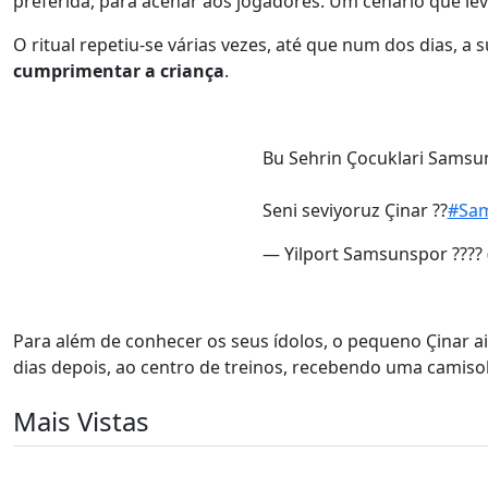
preferida, para acenar aos jogadores. Um cenário que le
O ritual repetiu-se várias vezes, até que num dos dias, a
cumprimentar a criança
.
Bu Sehrin Çocuklari Samsu
Seni seviyoruz Çinar ??
#Sa
— Yilport Samsunspor ???
Para além de conhecer os seus ídolos, o pequeno Çinar 
dias depois, ao centro de treinos, recebendo uma camiso
Mais Vistas