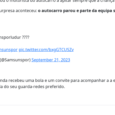
vou o motorista do autocarro a apitar sempre que a criança
 surpresa aconteceu:
o autocarro parou e parte da equipa 
nsporludur ????
msunspor
pic.twitter.com/bxgGTCUSZv
? (@Samsunspor)
September 21, 2023
ainda recebeu uma bola e um convite para acompanhar a a 
la do seu guarda-redes preferido.