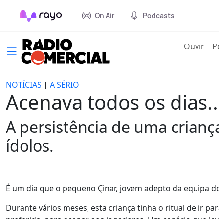
On Air
Podcasts
(cur
Ouvir
P
NOTÍCIAS
|
A SÉRIO
Acenava todos os dias..
A persistência de uma crianç
ídolos.
É um dia que o pequeno Çinar, jovem adepto da equipa d
Durante vários meses, esta criança tinha o ritual de ir p