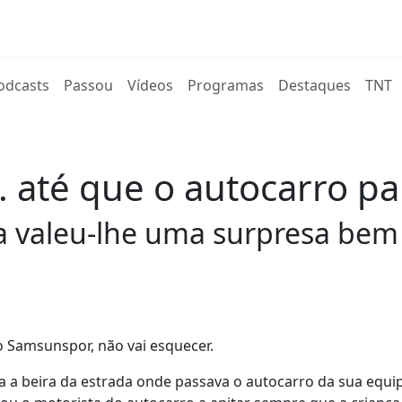
rent)
odcasts
Passou
Vídeos
Programas
Destaques
TNT
. até que o autocarro pa
a valeu-lhe uma surpresa bem
o Samsunspor, não vai esquecer.
ara a beira da estrada onde passava o autocarro da sua equi