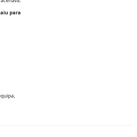
 acenava.
saiu para
equipa,