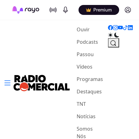
On Air
Podcasts
Log in
Premium
(current)
Ouvir
Podcasts
Passou
Vídeos
Programas
Destaques
TNT
Notícias
Somos
Nós