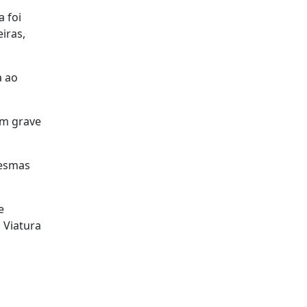
 foi
iras,
a ao
um grave
mesmas
e
 Viatura