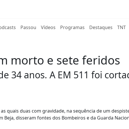
rent)
odcasts
Passou
Vídeos
Programas
Destaques
TNT
m morto e sete feridos
 34 anos. A EM 511 foi cortad
as quais duas com gravidade, na sequência de um despist
 em Beja, disseram fontes dos Bombeiros e da Guarda Nacio