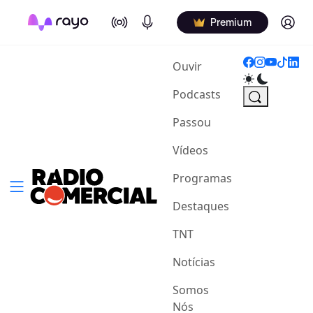
On Air
Podcasts
Log in
Premium
(current)
Ouvir
Podcasts
Passou
Vídeos
Programas
Destaques
TNT
Notícias
Somos
Nós