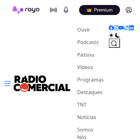
On Air
Podcasts
Log in
Premium
(current)
Ouvir
Podcasts
Passou
Vídeos
Programas
Destaques
TNT
Notícias
Somos
Nós