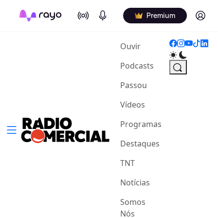
On Air
Podcasts
Log in
Premium
(current)
Ouvir
Podcasts
Passou
Vídeos
Programas
Destaques
TNT
Notícias
Somos
Nós