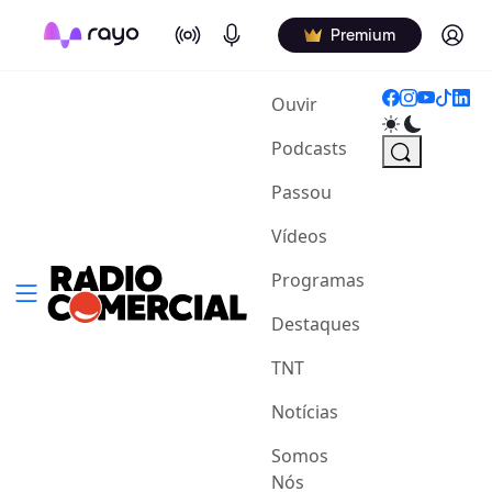
On Air
Podcasts
Log in
Premium
(current)
Ouvir
Podcasts
Passou
Vídeos
Programas
Destaques
TNT
Notícias
Somos
Nós