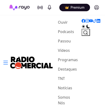
On Air
Podcasts
Log in
Premium
(current)
Ouvir
Podcasts
Passou
Vídeos
Programas
Destaques
TNT
Notícias
Somos
Nós