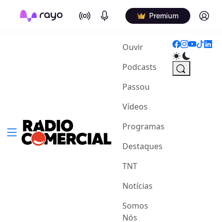
On Air
Podcasts
Log in
Premium
(current)
Ouvir
Podcasts
Passou
Vídeos
Programas
Destaques
TNT
Notícias
Somos
Nós