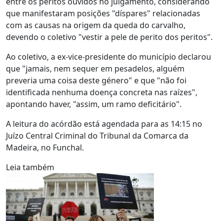
entre os peritos ouvidos no julgamento, considerando
que manifestaram posições "díspares" relacionadas
com as causas na origem da queda do carvalho,
devendo o coletivo "vestir a pele de perito dos peritos".
Ao coletivo, a ex-vice-presidente do município declarou
que "jamais, nem sequer em pesadelos, alguém
preveria uma coisa deste género" e que "não foi
identificada nenhuma doença concreta nas raízes",
apontando haver, "assim, um ramo deficitário".
A leitura do acórdão está agendada para as 14:15 no
Juízo Central Criminal do Tribunal da Comarca da
Madeira, no Funchal.
Leia também