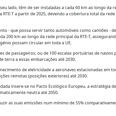
seu lado, têm de ser instaladas a cada 60 km ao longo da r
a RTE-T a partir de 2025, devendo a cobertura total da rede
ento - que possa servir tanto automóveis como camiões - d
cada 200 km ao longo da rede principal da RTE-T, assegura
ogénio possam circular em toda a UE.
 de passageiros, ou de 100 escalas portuárias de navios 
de terra a essas embarcações até 2030.
ornecimento de eletricidade a aeronaves estacionadas em to
ições remotas (posições exteriores) até 2030.
dada insere-se no Pacto Ecológico Europeu, a estratégia d
imaticamente neutra até 2050.
 reduzir as suas emissões num mínimo de 55% comparativame