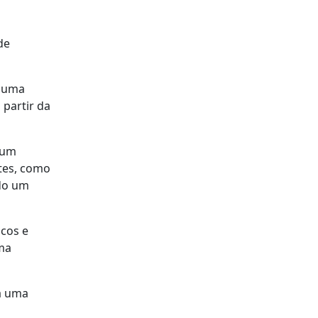
de
e uma
 partir da
 um
tes, como
ndo um
icos e
uma
da uma