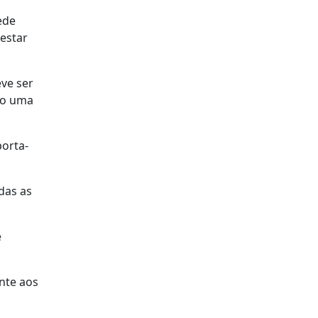
ede
 estar
eve ser
ndo uma
porta-
das as
e
nte aos