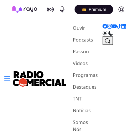
On Air
Podcasts
Log in
Premium
(current)
Ouvir
Podcasts
Passou
Vídeos
Programas
Destaques
TNT
Notícias
Somos
Nós