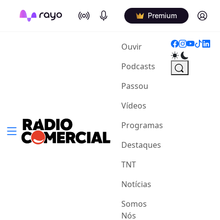
On Air
Podcasts
Log in
Premium
(current)
Ouvir
Podcasts
Passou
Vídeos
Programas
Destaques
TNT
Notícias
Somos
Nós