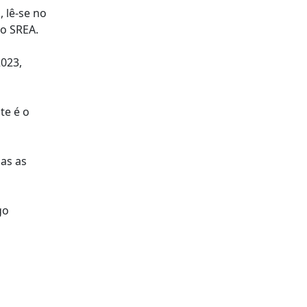
 lê-se no
do SREA.
2023,
te é o
as as
go