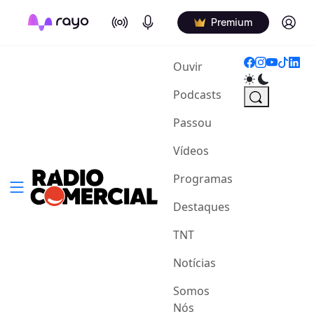
On Air
Podcasts
Log in
Premium
(current)
Ouvir
Podcasts
Passou
Vídeos
Programas
Destaques
TNT
Notícias
Somos
Nós