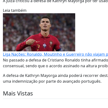
A juíza criticou a defesa de Kathryn Mayorga por ter us
Leia também
Liga Nações: Ronaldo, Moutinho e Guerreiro não viajam p
No passado a defesa de Cristiano Ronaldo tinha afirmado 
consensual, sendo que o acordo assinado na altura proib
A defesa de Kathryn Mayorga ainda poderá recorrer des
uma indemnização por parte do avançado português.
Mais Vistas