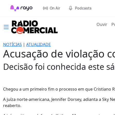
On Air
Podcasts
(cur
Ouvir
P
NOTÍCIAS
|
ATUALIDADE
Acusação de violação c
Decisão foi conhecida este s
Chegou a um primeiro fim o processo em que Cristiano 
A juíza norte-americana, Jennifer Dorsey, adianta a Sky N
reaberto.