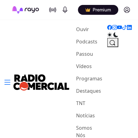
On Air
Podcasts
Log in
Premium
(current)
Ouvir
Podcasts
Passou
Vídeos
Programas
Destaques
TNT
Notícias
Somos
Nós