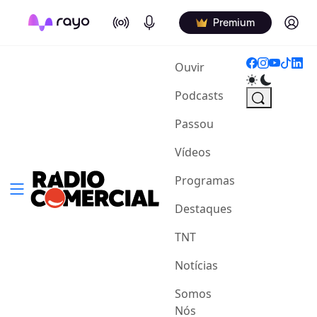
On Air
Podcasts
Log in
Premium
(current)
Ouvir
Podcasts
Passou
Vídeos
Programas
Destaques
TNT
Notícias
Somos
Nós