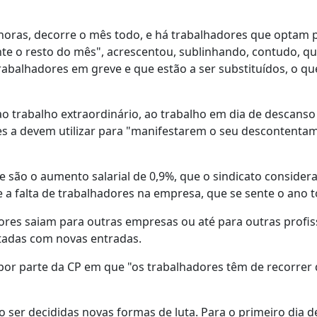
oras, decorre o mês todo, e há trabalhadores que optam p
te o resto do mês", acrescentou, sublinhando, contudo, q
abalhadores em greve e que estão a ser substituídos, o qu
o trabalho extraordinário, ao trabalho em dia de descans
es a devem utilizar para "manifestarem o seu descontenta
e são o aumento salarial de 0,9%, que o sindicato consider
 e a falta de trabalhadores na empresa, que se sente o ano 
dores saiam para outras empresas ou até para outras profi
tadas com novas entradas.
por parte da CP em que "os trabalhadores têm de recorrer
o ser decididas novas formas de luta. Para o primeiro dia 