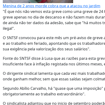
Menina de 2 anos morde cobra que a atacou no jardim
"É que nós não vemos esta greve como uma greve de 24 h
greve apenas no dia de descanso e não fazem mais duran
de ainda não ter dados da adesão, sabe que "há muitos tr
ilegal".
O SNTSF convocou para este mês um pré-aviso de greve a
e ao trabalho em feriado, apontando que os trabalhador
sua exigência pela valorização dos seus salários".
Fonte do SNTSF disse à Lusa que as razões para esta grev
insuficiente face à inflação registada nos últimos meses,
O dirigente sindical lamenta que cada vez mais trabalha
onde ganham melhor, sem que essas saídas sejam colma
Segundo Abílio Carvalho, há "quase que uma imposição" 
obrigatoriamente ao trabalho extraordinário".
O sindicalista adiantou que no inicio de setembro poderã