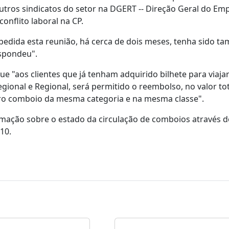
ros sindicatos do setor na DGERT -- Direção Geral do Em
conflito laboral na CP.
pedida esta reunião, há cerca de dois meses, tenha sido 
espondeu".
ue "aos clientes que já tenham adquirido bilhete para viaja
egional e Regional, será permitido o reembolso, no valor to
outro comboio da mesma categoria e na mesma classe".
rmação sobre o estado da circulação de comboios através d
110.