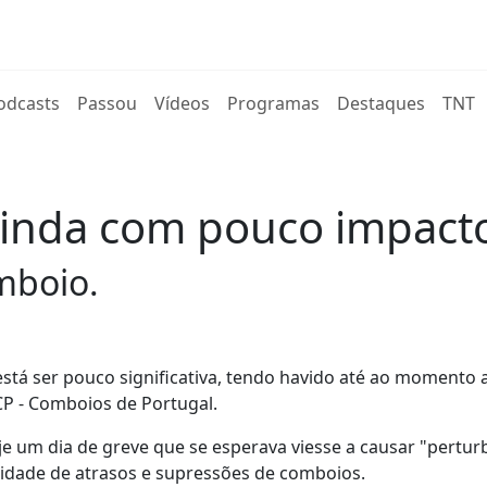
rent)
odcasts
Passou
Vídeos
Programas
Destaques
TNT
ainda com pouco impact
mboio.
está ser pouco significativa, tendo havido até ao momento 
P - Comboios de Portugal.
je um dia de greve que se esperava viesse a causar "pertu
ilidade de atrasos e supressões de comboios.