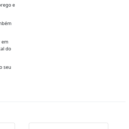
prego e
também
r em
tal do
o seu