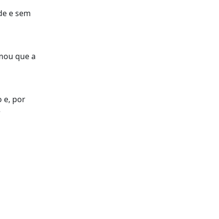
ade e sem
rmou que a
 e, por
e