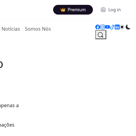
Premium
Log in
Notícias
Somos Nós
o
apenas a
rbações