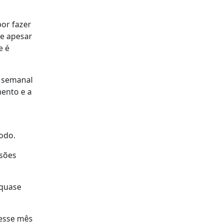
or fazer
ue apesar
e é
o semanal
mento e a
a
todo.
ssões
 quase
desse mês